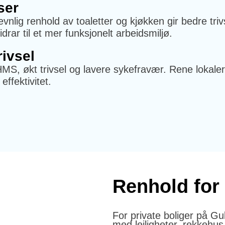
ser
vnlig renhold av toaletter og kjøkken gir bedre tri
idrar til et mer funksjonelt arbeidsmiljø.
ivsel
 HMS, økt trivsel og lavere sykefravær. Rene lokale
effektivitet.
Renhold for 
For private boliger på Gu
med leiligheter, rekkehu