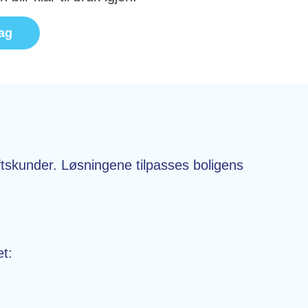
dag
iftskunder. Løsningene tilpasses boligens
et: