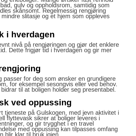
 bad, gulv og oppholdsrom, samtidig som
ndles skånsomt. Regelmessig rengjøring
a, mindre slitasje og et hjem som oppleves
k i hverdagen
vnt nivå på rengjøringen og gjør det enklere
id. Dette frigjør tid i hverdagen og gir mer
rengjoring
g passer for deg som ønsker en grundigere
m, for eksempel sesongvis eller ved behov.
g bidrar til at boligen holder seg presentabel.
ask ved oppussing
rt tjeneste på Gulskogen, med jevn aktivitet i
l flyttevask sikrer at boliger leveres i
entninger, og gir trygghet i en travel
rbindelse med oppussing kan tilpasses omfang
 blir klar til bruk igjen.