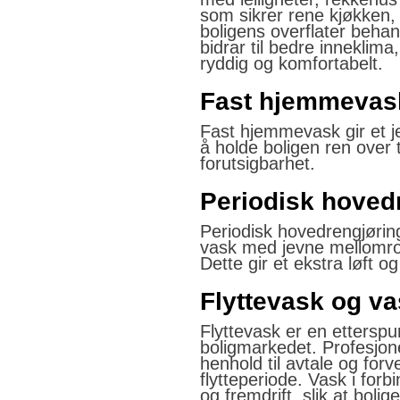
som sikrer rene kjøkken,
boligens overflater beha
bidrar til bedre inneklim
ryddig og komfortabelt.
Fast hjemmevas
Fast hjemmevask gir et je
å holde boligen ren over t
forutsigbarhet.
Periodisk hoved
Periodisk hovedrengjørin
vask med jevne mellomro
Dette gir et ekstra løft o
Flyttevask og v
Flyttevask er en etterspu
boligmarkedet. Profesjonel
henhold til avtale og forv
flytteperiode. Vask i fo
og fremdrift, slik at boligen