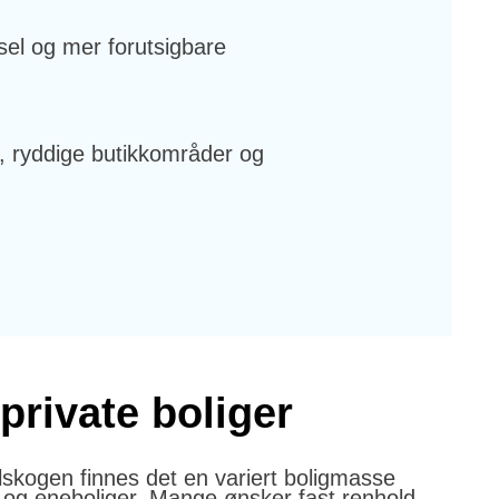
vsel og mer forutsigbare
r, ryddige butikkområder og
private boliger
lskogen finnes det en variert boligmasse
s og eneboliger. Mange ønsker fast renhold