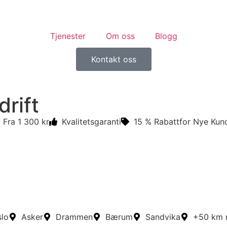
Tjenester
Om oss
Blogg
Kontakt oss
rift
Fra 1 300 kr
Kvalitetsgaranti
15 % Rabattfor Nye Kun
lo
Asker
Drammen
Bærum
Sandvika
+50 km 