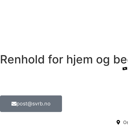
Renhold for hjem og bed
post@svrb.no
Os