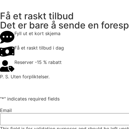
Få et raskt tilbud
Det er bare å sende en foresp
Fyll ut et kort skjema
Få et raskt tilbud i dag
Reserver -15 % rabatt
P. S. Uten forpliktelser.
"
*
" indicates required fields
Email
This field is for validation purposes and should be left un