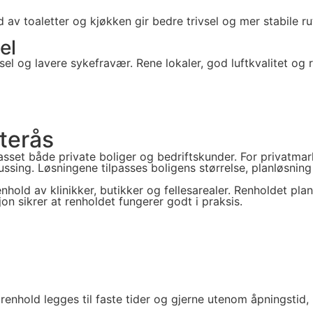
 av toaletter og kjøkken gir bedre trivsel og mer stabile ru
el
vsel og lavere sykefravær. Rene lokaler, god luftkvalitet o
terås
passet både private boliger og bedriftskunder. For privatma
ssing. Løsningene tilpasses boligens størrelse, planløsning
enhold av klinikker, butikker og fellesarealer. Renholdet pl
jon sikrer at renholdet fungerer godt i praksis.
 renhold legges til faste tider og gjerne utenom åpningstid