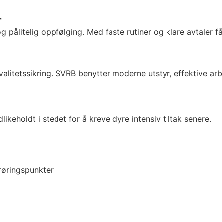
r
g pålitelig oppfølging. Med faste rutiner og klare avtaler 
alitetssikring. SVRB benytter moderne utstyr, effektive arb
ikeholdt i stedet for å kreve dyre intensiv tiltak senere.
røringspunkter