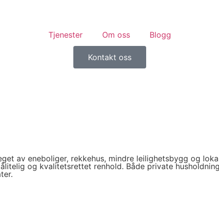
Tjenester
Om oss
Blogg
Kontakt oss
eget av eneboliger, rekkehus, mindre leilighetsbygg og loka
 pålitelig og kvalitetsrettet renhold. Både private husholdn
ter.