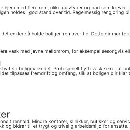
rre hjem med flere rom, ulike gulvtyper og bad som krever j
n holdes i god stand over tid. Regelmessig rengjøring bidra
 det enklere å holde boligen ren over tid. Dette gir mer for
re vask med jevne mellomrom, for eksempel sesongvis eller 
g
ivitet i boligmarkedet. Profesjonell flyttevask sikrer at bol
et tilpasses fremdrift og omfang, slik at boligen blir klar ti
ter
nelt renhold. Mindre kontorer, klinikker, butikker og servi
k og bidrar til et trygt og trivelig arbeidsmiljø for ansatte.