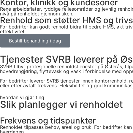
Kontor, klinikk og kundesoner
Rene arbeidsflater, ryddige fellesområder og jevnlig renhold
nivå på renholdet gjennom uken.
Renhold som støtter HMS og trivs
For bedrifter kan godt renhold bidra til bedre HMS, økt tri
effektivitet.
Bestill behandling i dag
Tjenester SVRB leverer på Øs
SVRB tilbyr profesjonelle renholdstjenester på Østerås, til
hovedrengjøring, flyttevask og vask i forbindelse med oppu
For bedrifter leverer SVRB tjenester innen kontorrenhold, r
eller etter avtalt frekvens. Fleksibilitet og god kommunikas
hvordan vi gjør ting
Slik planlegger vi renholdet
Frekvens og tidspunkter
Renholdet tilpasses behov, areal og bruk. For bedrifter kan
hverdagen.