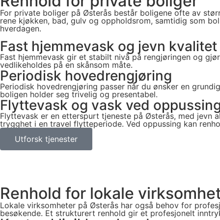
Renhold for private boliger
For private boliger på Østerås består boligene ofte av stø
rene kjøkken, bad, gulv og oppholdsrom, samtidig som bolige
hverdagen.
Fast hjemmevask og jevn kvalitet
Fast hjemmevask gir et stabilt nivå på rengjøringen og gjør
vedlikeholdes på en skånsom måte.
Periodisk hovedrengjøring
Periodisk hovedrengjøring passer når du ønsker en grundige
boligen holder seg trivelig og presentabel.
Flyttevask og vask ved oppussin
Flyttevask er en etterspurt tjeneste på Østerås, med jevn akt
trygghet i en travel flytteperiode. Ved oppussing kan renhold
Utforsk tjenester
Renhold for lokale virksomhe
Lokale virksomheter på Østerås har også behov for profesjo
besøkende. Et strukturert renhold gir et profesjonelt inntryk