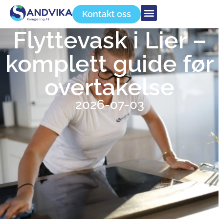
Kontakt oss
Flyttevask i Lier –
komplett guide før
overtakelse
2026-07-03