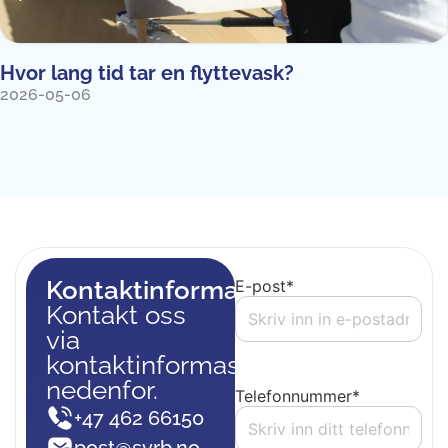
Hvor lang tid tar en flyttevask?
2026-05-06
Kontaktinformasjon
E-post
*
Kontakt oss
via
kontaktinformasjon
nedenfor.
Telefonnummer
*
+47 462 66150
post@svrb.no