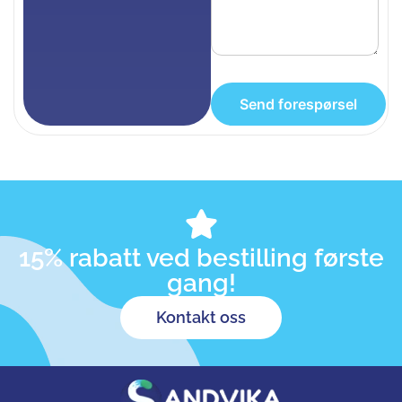
15% rabatt ved bestilling første
gang!
Kontakt oss