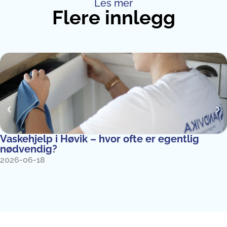
Les mer
Flere innlegg
Vaskehjelp i Høvik – hvor ofte er egentlig
nødvendig?
2026-06-18