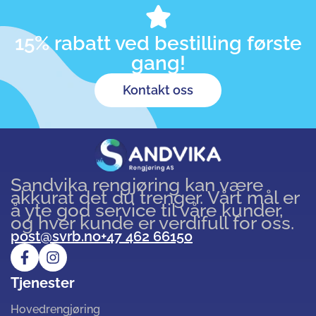
15% rabatt ved bestilling første
gang!
Kontakt oss
Sandvika rengjøring kan være
akkurat det du trenger. Vårt mål er
å yte god service til våre kunder,
og hver kunde er verdifull for oss.
post@svrb.no
+47 462 66150
Tjenester
Hovedrengjøring