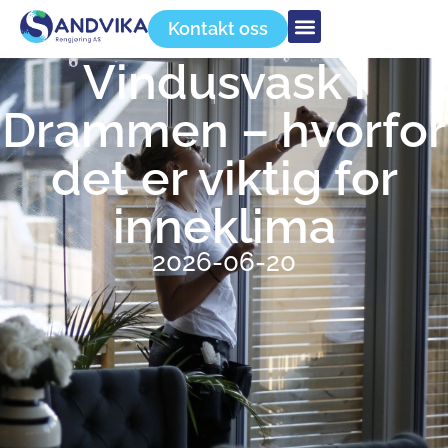
Kontakt oss
Vindusvask i
Drammen – hvorfor
det er viktig for
inneklima
2026-06-20