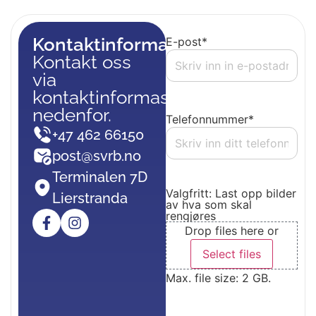
Kontaktinformasjon
E-post
*
Kontakt oss
via
kontaktinformasjon
nedenfor.
Telefonnummer
*
+47 462 66150
post@svrb.no
Terminalen 7D
Valgfritt: Last opp bilder
Lierstranda
av hva som skal
rengjøres
Drop files here or
Select files
Max. file size: 2 GB.