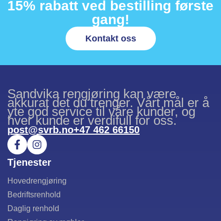
15% rabatt ved bestilling første
gang!
Kontakt oss
Sandvika rengjøring kan være
akkurat det du trenger. Vårt mål er å
yte god service til våre kunder, og
hver kunde er verdifull for oss.
post@svrb.no
+47 462 66150
Tjenester
Hovedrengjøring
Bedriftsrenhold
Daglig renhold