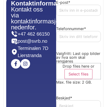
Kontaktinformasjon
E-post
*
Kontakt oss
via
kontaktinformasjon
nedenfor.
Telefonnummer
*
+47 462 66150
post@svrb.no
Terminalen 7D
Valgfritt: Last opp bilder
Lierstranda
av hva som skal
rengjøres
Drop files here or
Select files
Max. file size: 2 GB.
Beskjed
*